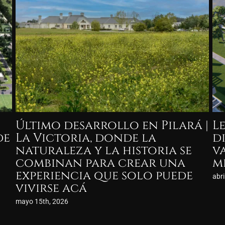
4
Ayres Soho Pilará: una nueva
P
forma de habitar, entre la
p
casa y el loft
nov
enero 16th, 2026